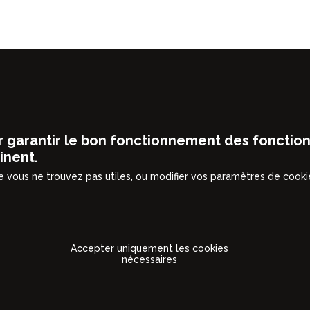
cards & Dressings
Actualités
Jobs
r garantir le bon fonctionnement des fonctionn
inent.
 vous ne trouvez pas utiles, ou modifier vos paramètres de cookie
lisation
Préférences / analytics
s cookies, nous optimisons
Les cookies de préférence
ation en affichant des
permettent de se souvenir de
Accepter uniquement les cookies
ns pertinentes à vos
l'information qui modifie le
nécessaires
r notre site.
comportement ou l'apparence d
comme votre langue préférée. 
nous permettent de collecter 
statistiques anonymes et non
anonymes (uniquement lorsqu
treprise : 0455.180.913