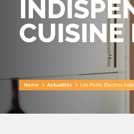
INDISPE
CUISINE 
Fil
Home
Actualités
Les Petits Électros Ind
d'Ariane