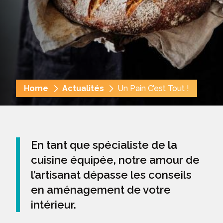
Fil
Home
Actualités
Un Pain C’est Tout !
d'Ariane
En tant que spécialiste de la
cuisine équipée, notre amour de
l’artisanat dépasse les conseils
en aménagement de votre
intérieur.