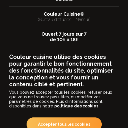
Couleur Cuisine®
(Bureau d'études - Namur)
Ouvert 7 jours sur 7
de 10h à 18h
Rue Riverre 14
Couleur cuisine utilise des cookies
5150
FLOREFFE (Namur)
pour garantir le bon fonctionnement
081/749700
des fonctionnalités du site, optimiser
info@couleurcuisine.be
la conception et vous fournir un
contenu ciblé et pertinent.
Vous pouvez accepter tous les cookies, refuser ceux
que vous ne trouvez pas utiles, ou modifier vos
paramètres de cookies. Plus d'informations sont
disponibles dans notre
politique des cookies
2026 Couleur Cuisine® Tous droits réservés.
Nécessaires
Privacy
Accepter tous les cookies
Cookies
Les cookies nécessaires contribuent à rendre un site