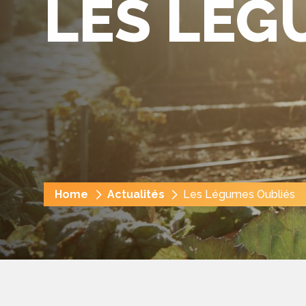
LES LÉG
Fil
Home
Actualités
Les Légumes Oubliés
d'Ariane