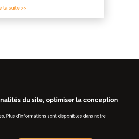
e la suite >>
Couleur Cuisine®
(Bureau d'études -
Namur)
alités du site, optimiser la conception
Ouvert 7 jours sur 7
de 10h à 18h
s. Plus d'informations sont disponibles dans notre
Rue Riverre 14
Marketing
5150
FLOREFFE
(Namur)