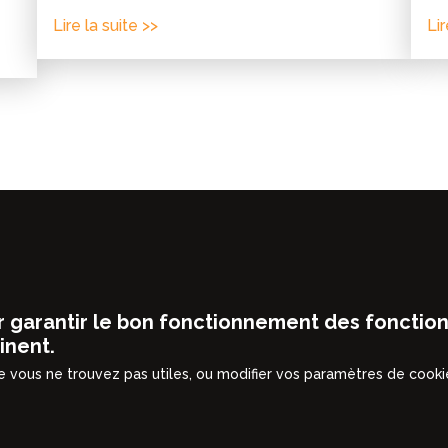
Lire la suite >>
Lir
cards & Dressings
Actualités
Jobs
r garantir le bon fonctionnement des fonctionn
inent.
 vous ne trouvez pas utiles, ou modifier vos paramètres de cookie
lisation
Préférences / analytics