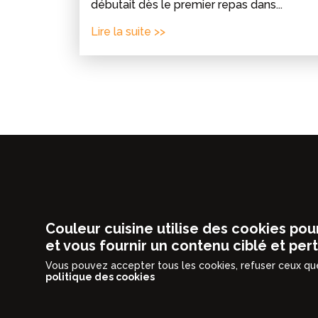
débutait dès le premier repas dans...
Lire la suite >>
C'EST
Cuisines
Pla
ENCORE
Contact
MEILLEUR
Couleur cuisine utilise des cookies pou
QUAND
et vous fournir un contenu ciblé et pert
C'EST
Vous pouvez accepter tous les cookies, refuser ceux que
politique des cookies
BEAU
Nécessaires
Personna