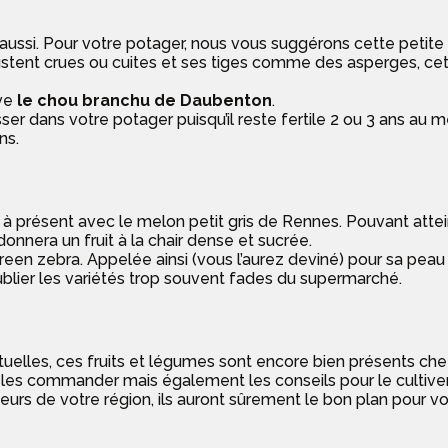
ussi. Pour votre potager, nous vous suggérons cette petite 
stent crues ou cuites et ses tiges comme des asperges, cett
uve
le chou branchu de Daubenton
.
sser dans votre potager puisqu’il reste fertile 2 ou 3 ans 
ins.
ur à présent avec le melon petit gris de Rennes. Pouvant atte
nnera un fruit à la chair dense et sucrée.
reen zebra. Appelée ainsi (vous l’aurez deviné) pour sa peau 
ublier les variétés trop souvent fades du supermarché.
abituelles, ces fruits et légumes sont encore bien présents
les commander mais également les conseils pour le cultiver
s de votre région, ils auront sûrement le bon plan pour vous