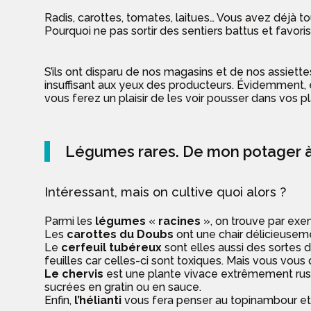
Radis, carottes, tomates, laitues… Vous avez déjà t
Pourquoi ne pas sortir des sentiers battus et favor
S’ils ont disparu de nos magasins et de nos assiet
insuffisant aux yeux des producteurs. Évidemment, 
vous ferez un plaisir de les voir pousser dans vos 
Légumes rares. De mon potager à
Intéressant, mais on cultive quoi alors ?
Parmi les
légumes
«
racines
», on trouve par exem
Les
carottes du Doubs
ont une chair délicieuseme
Le
cerfeuil tubéreux
sont elles aussi des sortes 
feuilles car celles-ci sont toxiques. Mais vous vous
Le
chervis
est une plante vivace extrêmement rus
sucrées en gratin ou en sauce.
Enfin,
l’hélianti
vous fera penser au topinambour et