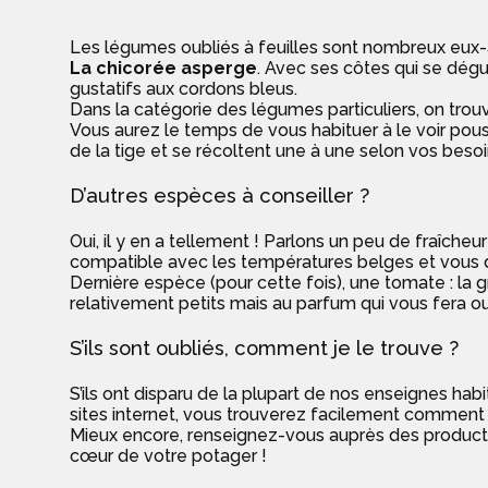
Les légumes oubliés à feuilles sont nombreux eux-a
La chicorée asperge
. Avec ses côtes qui se dégu
gustatifs aux cordons bleus.
Dans la catégorie des légumes particuliers, on tro
Vous aurez le temps de vous habituer à le voir pou
de la tige et se récoltent une à une selon vos beso
D’autres espèces à conseiller ?
Oui, il y en a tellement ! Parlons un peu de fraîche
compatible avec les températures belges et vous do
Dernière espèce (pour cette fois), une tomate : la g
relativement petits mais au parfum qui vous fera o
S’ils sont oubliés, comment je le trouve ?
S’ils ont disparu de la plupart de nos enseignes h
sites internet, vous trouverez facilement comment 
Mieux encore, renseignez-vous auprès des producteur
cœur de votre potager !