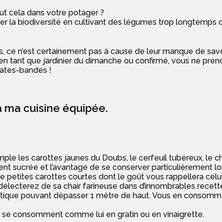
out cela dans votre potager ?
iser la biodiversité en cultivant des légumes trop longtemps 
tes, ce n’est certainement pas à cause de leur manque de sa
en tant que jardinier du dimanche ou confirmé, vous ne prend
plates-bandes !
 ma cuisine équipée.
ple les carottes jaunes du Doubs, le cerfeuil tubéreux, le che
nt sucrée et l’avantage de se conserver particulièrement lo
de petites carottes courtes dont le goût vous rappellera cel
 délecterez de sa chair farineuse dans d’innombrables recett
tique pouvant dépasser 1 mètre de haut. Vous en consommer
 se consomment comme lui en gratin ou en vinaigrette.