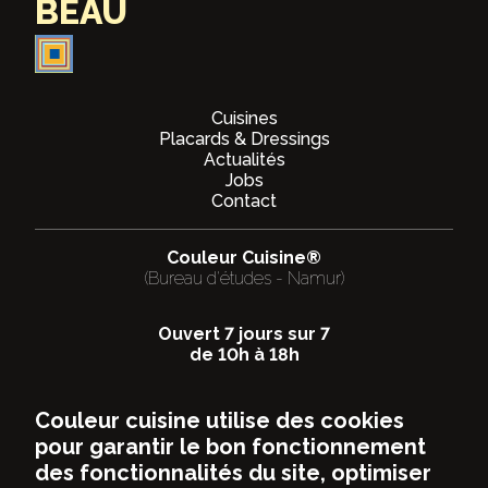
BEAU
Cuisines
Placards & Dressings
Actualités
Jobs
Contact
Couleur Cuisine®
(Bureau d'études - Namur)
Ouvert 7 jours sur 7
de 10h à 18h
Rue Riverre 14
Couleur cuisine utilise des cookies
5150
FLOREFFE (Namur)
pour garantir le bon fonctionnement
081/749700
des fonctionnalités du site, optimiser
info@couleurcuisine.be