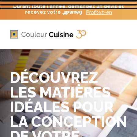
Durant toute l'année, demandez un devis et
recevez votre
Profitez-en
DÉCOUVREZ
LES MATIÈRES
IDÉALES POUR
LA CONCEPTION
DE VOTRE