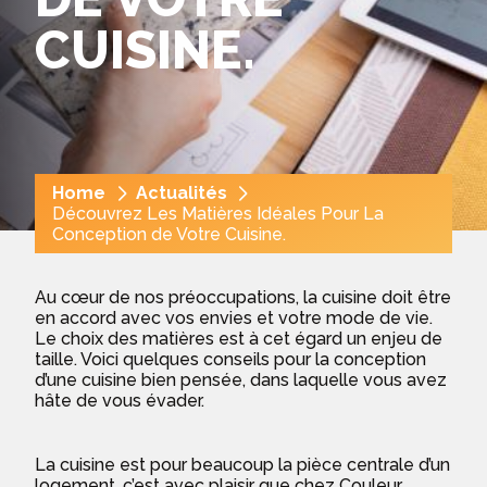
CUISINE.
Fil
Home
Actualités
d'Ariane
Découvrez Les Matières Idéales Pour La
Conception de Votre Cuisine.
Au cœur de nos préoccupations, la cuisine doit être
en accord avec vos envies et votre mode de vie.
Le choix des matières est à cet égard un enjeu de
taille. Voici quelques conseils pour la conception
d’une cuisine bien pensée, dans laquelle vous avez
hâte de vous évader.
La cuisine est pour beaucoup la pièce centrale d’un
logement, c’est avec plaisir que chez Couleur