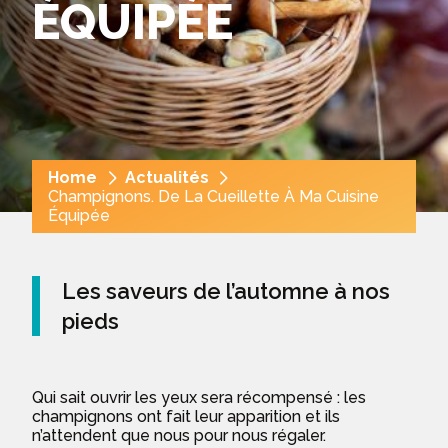
ÉQUIPÉE
Fil
Home
Actualités
d'Ariane
Champignons. De La Cueillette À Ma Cuisine
Équipée
Les saveurs de l’automne à nos
pieds
Qui sait ouvrir les yeux sera récompensé : les
champignons ont fait leur apparition et ils
n’attendent que nous pour nous régaler.